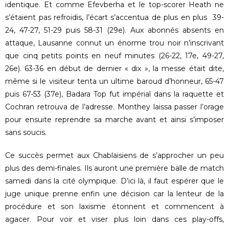
identique. Et comme Efevberha et le top-scorer Heath ne
s’étaient pas refroidis, l’écart s’accentua de plus en plus 39-
24, 47-27, 51-29 puis 58-31 (29e). Aux abonnés absents en
attaque, Lausanne connut un énorme trou noir n’inscrivant
que cinq petits points en neuf minutes (26-22, 17e, 49-27,
26e). 63-36 en début de dernier « dix », la messe était dite,
même si le visiteur tenta un ultime baroud d’honneur, 65-47
puis 67-53 (37e), Badara Top fut impérial dans la raquette et
Cochran retrouva de l’adresse. Monthey laissa passer l’orage
pour ensuite reprendre sa marche avant et ainsi s’imposer
sans soucis.
Ce succès permet aux Chablaisiens de s’approcher un peu
plus des demi-finales. Ils auront une première balle de match
samedi dans la cité olympique. D’ici là, il faut espérer que le
juge unique prenne enfin une décision car la lenteur de la
procédure et son laxisme étonnent et commencent à
agacer. Pour voir et viser plus loin dans ces play-offs,