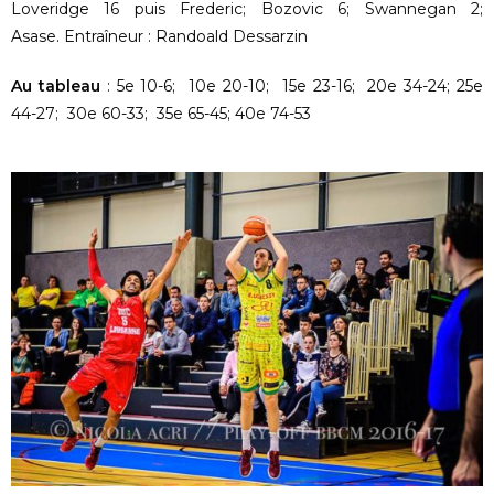
Loveridge 16 puis Frederic; Bozovic 6; Swannegan 2;
Asase. Entraîneur : Randoald Dessarzin
Au tableau
: 5e 10-6; 10e 20-10; 15e 23-16; 20e 34-24; 25e
44-27; 30e 60-33; 35e 65-45; 40e 74-53