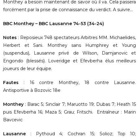
Monthey a besoin maintenant de savoir où il va. Cela passera
forcément par la prise de connaissance du verdict. A suivre…
BBC Monthey – BBC Lausanne 74-53 (34-24)
Notes
: Reposieux 748 spectateurs Arbitres MM. Michaelides,
Herbert et Sani. Monthey sans Humphrey et Young
(suspendus), Lausanne privé de Wilson, Damjanovic et
Engondo (blessés). Loveridge et Efevberha élus meilleurs
joueurs de leur équipe.
Fautes
: 16 contre Monthey, 18 contre Lausanne.
Antisportive à Bozovic 18e
Monthey
: Barac 5; Sinclair 7; Maruotto 19; Dubas 7; Heath 15
puis Efevberha 16; Maza 5; Grau; Fritschi. Entraîneur : Marin
Bavcevic
Lausanne
: Pythoud 4; Cochran 15; Solioz; Top 10;