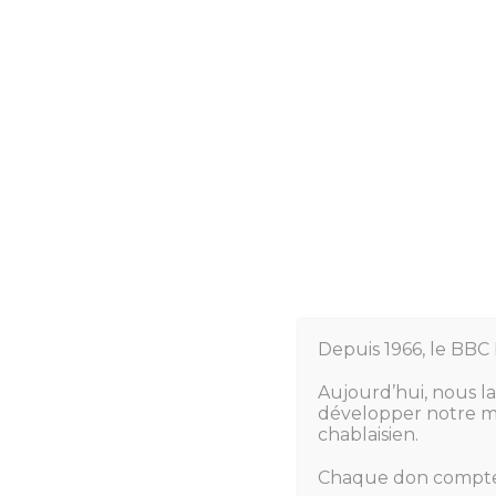
Place de parking
Pour les spectateurs, merci de s
Pour les Abonnés/VIP et porteur
3 places handicapés sont disponib
Détail des places de parki
Depuis 1966, le BBC 
Aujourd’hui, nous l
développer notre mo
chablaisien.
Chaque don compte