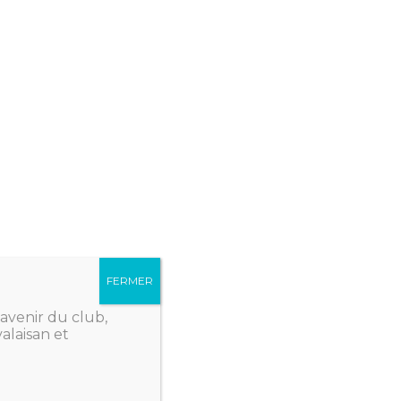
ns le PDF ci-dessous.
FERMER
avenir du club,
alaisan et