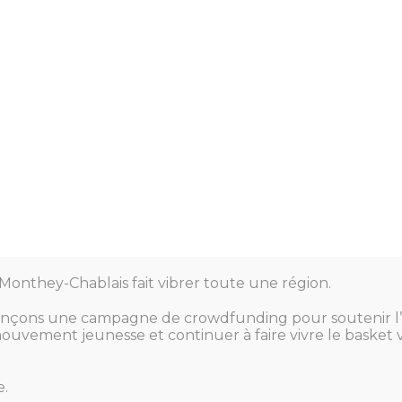
uivre la signalisation mise en place lors des jours de matchs.
 de la carte « P », vous trouverez la liste des emplacements da
les à l’entrée de la salle sur la route du Tonkin.
ng ici
Monthey-Chablais fait vibrer toute une région.
ançons une campagne de crowdfunding pour soutenir l’
uvement jeunesse et continuer à faire vivre le basket v
.