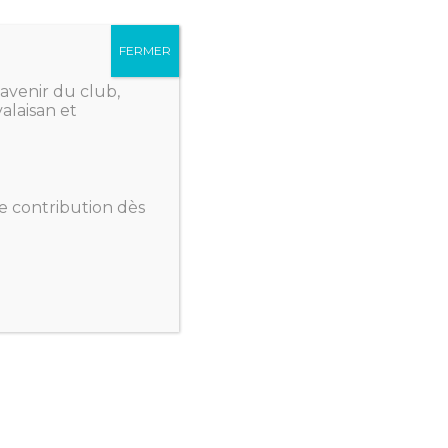
FERMER
esses ?
avenir du club,
alaisan et
 Junior Basket ?
e contribution dès