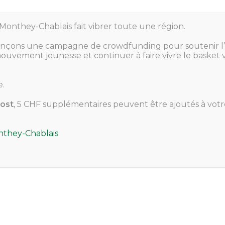
Quelles sont les équipes jeunesse existantes ?
Monthey-Chablais fait vibrer toute une région.
 sont les horaires d’entrainement des équipes jeun
ançons une campagne de crowdfunding pour soutenir l’
uvement jeunesse et continuer à faire vivre le basket v
il faire pour s’inscrire dans une équipe de Chablais
.
ost
, 5 CHF supplémentaires peuvent être ajoutés à votr
nthey-Chablais
Site web du Chablais Basket Junior !