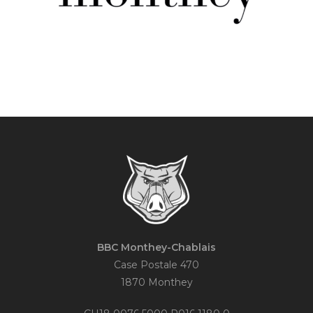
BBC Monthey-Chablais
Case Postale 470
1870 Monthey