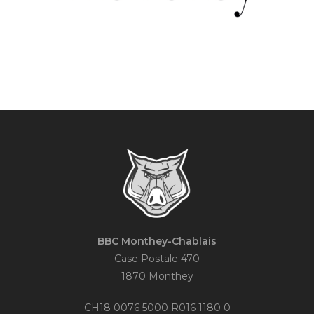
BBC Monthey-Chablais
Case Postale 470
1870 Monthey
CH18 0076 5000 R016 1180 0