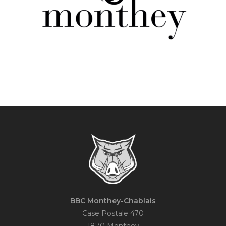
BBC Monthey-Chablais
Case Postale 470
1870 Monthey