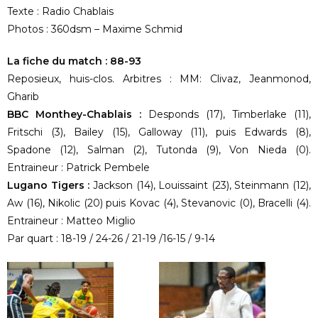
Texte : Radio Chablais
Photos : 360dsm – Maxime Schmid
La fiche du match : 88-93
Reposieux, huis-clos. Arbitres : MM: Clivaz, Jeanmonod,
Gharib
BBC Monthey-Chablais :
Desponds (17), Timberlake (11),
Fritschi (3), Bailey (15), Galloway (11), puis Edwards (8),
Spadone (12), Salman (2), Tutonda (9), Von Nieda (0).
Entraineur : Patrick Pembele
Lugano Tigers :
Jackson (14), Louissaint (23), Steinmann (12),
Aw (16), Nikolic (20) puis Kovac (4), Stevanovic (0), Bracelli (4).
Entraineur : Matteo Miglio
Par quart : 18-19 / 24-26 / 21-19 /16-15 / 9-14