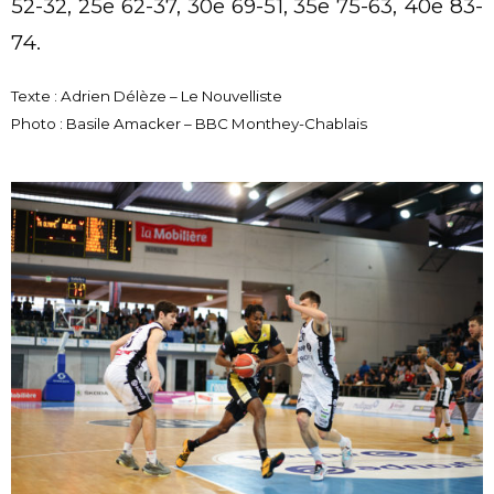
52-32, 25e 62-37, 30e 69-51, 35e 75-63, 40e 83-
74.
Texte : Adrien Délèze – Le Nouvelliste
Photo : Basile Amacker – BBC Monthey-Chablais