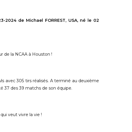
023-2024 de Michael
FORREST
, USA, né le 02
our de la NCAA à Houston !
wls avec 305 tirs réalisés. A terminé au deuxième
té 37 des 39 matchs de
son équipe.
i veut vivre la vie !