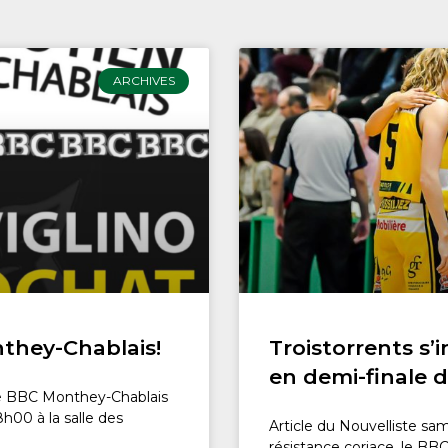
ARCHIVES
they-Chablais!
Troistorrents s’i
en demi-finale d
e BBC Monthey-Chablais
8h00 à la salle des
Article du Nouvelliste sa
résistance coriace, le BBC